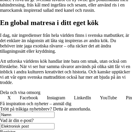
tahindressing, fräs kål med ingefära och sesam, eller använd ris i en
marockansk inspirerad sallad med kanel och russin.
En global matresa i ditt eget kök
I dag, när ingredienser från hela världen finns i svenska matbutiker, är
det enklare än någonsin att låta sig inspireras av andra kök. Du
behöver inte jaga exotiska råvaror – ofta räcker det att ändra
tillagningssätt eller kryddning.
Att utforska världens kök handlar inte bara om smak, utan också om
förståelse. När vi ser hur samma råvaror används på olika sätt får vi en
inblick i andra kulturers kreativitet och historia. Och kanske upptäcker
vi att vår egen svenska mattradition också har mer att bjuda på än vi
trodde.
Dela och visa omsorg
X
Facebook
Instagram
LinkedIn
YouTube
Pin
Få inspiration och nyheter – anmäl dig
Trött på tråkiga nyhetsbrev? Detta är annorlunda.
Vad är din e-post?
Register