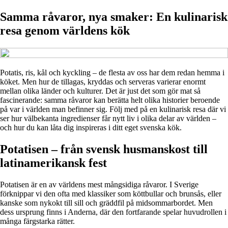
Samma råvaror, nya smaker: En kulinarisk
resa genom världens kök
Potatis, ris, kål och kyckling – de flesta av oss har dem redan hemma i
köket. Men hur de tillagas, kryddas och serveras varierar enormt
mellan olika länder och kulturer. Det är just det som gör mat så
fascinerande: samma råvaror kan berätta helt olika historier beroende
på var i världen man befinner sig. Följ med på en kulinarisk resa där vi
ser hur välbekanta ingredienser får nytt liv i olika delar av världen –
och hur du kan låta dig inspireras i ditt eget svenska kök.
Potatisen – från svensk husmanskost till
latinamerikansk fest
Potatisen är en av världens mest mångsidiga råvaror. I Sverige
förknippar vi den ofta med klassiker som köttbullar och brunsås, eller
kanske som nykokt till sill och gräddfil på midsommarbordet. Men
dess ursprung finns i Anderna, där den fortfarande spelar huvudrollen i
många färgstarka rätter.