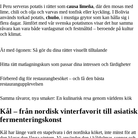
I Peru serveras potatis i rätter som
causa limeña
, där den mosas med
lime, chili och olja och varvas med tonfisk eller kyckling. I Bolivia
används torkad potatis,
chuño
, i mustiga grytor som kan hålla sig i
flera dagar. Jämfört med vår svenska potatismos visar det hur samma
råvara kan vara både vardagsmat och festmåltid – beroende på kultur
och klimat.
Ät med ögonen: Så gör du dina rätter visuellt tilltalande
Hitta rätt matlagningskurs som passar dina intressen och färdigheter
Förbered dig för restaurangbesöket – och få den bästa
restaurangupplevelsen
Samma råvaror, nya smaker: En kulinarisk resa genom världens kök
Kål – från nordisk vinterfavorit till asiatisk
fermenteringskonst
Kål har länge varit en stapelvara i det nordiska köket, inte minst för att
den klarar den långa vintern. Vi använder den i kåldolmar, soppor och