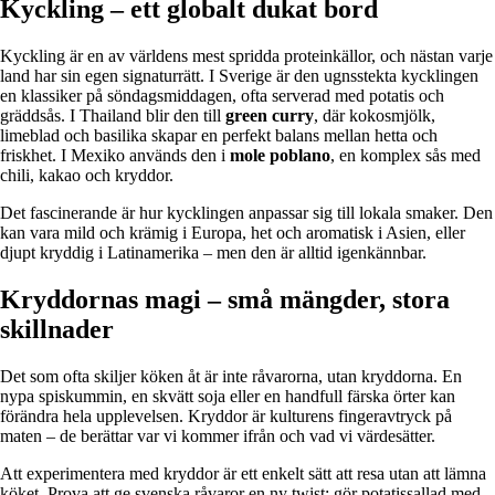
Kyckling – ett globalt dukat bord
Kyckling är en av världens mest spridda proteinkällor, och nästan varje
land har sin egen signaturrätt. I Sverige är den ugnsstekta kycklingen
en klassiker på söndagsmiddagen, ofta serverad med potatis och
gräddsås. I Thailand blir den till
green curry
, där kokosmjölk,
limeblad och basilika skapar en perfekt balans mellan hetta och
friskhet. I Mexiko används den i
mole poblano
, en komplex sås med
chili, kakao och kryddor.
Det fascinerande är hur kycklingen anpassar sig till lokala smaker. Den
kan vara mild och krämig i Europa, het och aromatisk i Asien, eller
djupt kryddig i Latinamerika – men den är alltid igenkännbar.
Kryddornas magi – små mängder, stora
skillnader
Det som ofta skiljer köken åt är inte råvarorna, utan kryddorna. En
nypa spiskummin, en skvätt soja eller en handfull färska örter kan
förändra hela upplevelsen. Kryddor är kulturens fingeravtryck på
maten – de berättar var vi kommer ifrån och vad vi värdesätter.
Att experimentera med kryddor är ett enkelt sätt att resa utan att lämna
köket. Prova att ge svenska råvaror en ny twist: gör potatissallad med