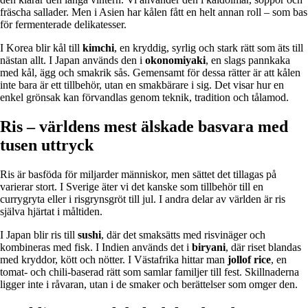
fräscha sallader. Men i Asien har kålen fått en helt annan roll – som bas
för fermenterade delikatesser.
I Korea blir kål till
kimchi
, en kryddig, syrlig och stark rätt som äts till
nästan allt. I Japan används den i
okonomiyaki
, en slags pannkaka
med kål, ägg och smakrik sås. Gemensamt för dessa rätter är att kålen
inte bara är ett tillbehör, utan en smakbärare i sig. Det visar hur en
enkel grönsak kan förvandlas genom teknik, tradition och tålamod.
Ris – världens mest älskade basvara med
tusen uttryck
Ris är basföda för miljarder människor, men sättet det tillagas på
varierar stort. I Sverige äter vi det kanske som tillbehör till en
currygryta eller i risgrynsgröt till jul. I andra delar av världen är ris
själva hjärtat i måltiden.
I Japan blir ris till
sushi
, där det smaksätts med risvinäger och
kombineras med fisk. I Indien används det i
biryani
, där riset blandas
med kryddor, kött och nötter. I Västafrika hittar man
jollof rice
, en
tomat- och chili-baserad rätt som samlar familjer till fest. Skillnaderna
ligger inte i råvaran, utan i de smaker och berättelser som omger den.