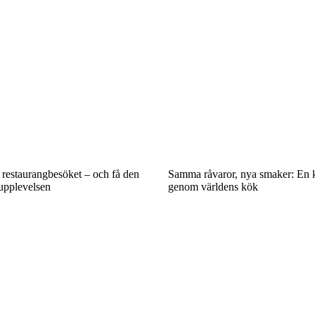
 restaurangbesöket – och få den
Samma råvaror, nya smaker: En k
upplevelsen
genom världens kök