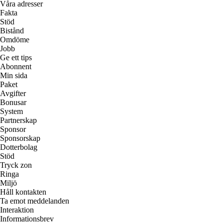
Våra adresser
Fakta
Stöd
Bistånd
Omdöme
Jobb
Ge ett tips
Abonnent
Min sida
Paket
Avgifter
Bonusar
System
Partnerskap
Sponsor
Sponsorskap
Dotterbolag
Stöd
Tryck zon
Ringa
Miljö
Håll kontakten
Ta emot meddelanden
Interaktion
Informationsbrev