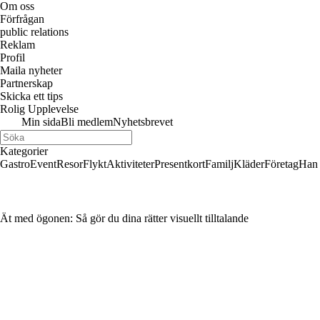
Om oss
Förfrågan
public relations
Reklam
Profil
Maila nyheter
Partnerskap
Skicka ett tips
Rolig Upplevelse
Min sida
Bli medlem
Nyhetsbrevet
Kategorier
Gastro
Event
Resor
Flykt
Aktiviteter
Presentkort
Familj
Kläder
Företag
Han
Ät med ögonen: Så gör du dina rätter visuellt tilltalande