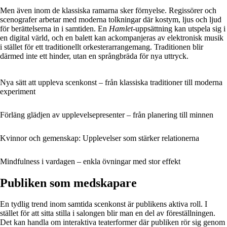
Men även inom de klassiska ramarna sker förnyelse. Regissörer och
scenografer arbetar med moderna tolkningar där kostym, ljus och ljud
för berättelserna in i samtiden. En
Hamlet
-uppsättning kan utspela sig i
en digital värld, och en balett kan ackompanjeras av elektronisk musik
i stället för ett traditionellt orkesterarrangemang. Traditionen blir
därmed inte ett hinder, utan en språngbräda för nya uttryck.
Nya sätt att uppleva scenkonst – från klassiska traditioner till moderna
experiment
Förläng glädjen av upplevelsepresenter – från planering till minnen
Kvinnor och gemenskap: Upplevelser som stärker relationerna
Mindfulness i vardagen – enkla övningar med stor effekt
Publiken som medskapare
En tydlig trend inom samtida scenkonst är publikens aktiva roll. I
stället för att sitta stilla i salongen blir man en del av föreställningen.
Det kan handla om interaktiva teaterformer där publiken rör sig genom