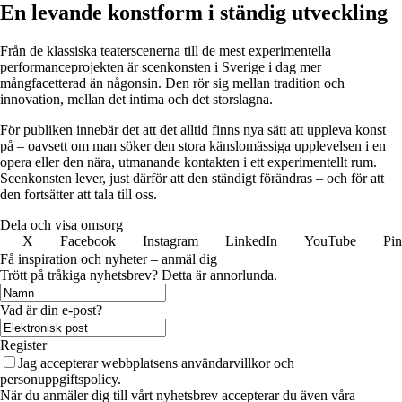
En levande konstform i ständig utveckling
Från de klassiska teaterscenerna till de mest experimentella
performanceprojekten är scenkonsten i Sverige i dag mer
mångfacetterad än någonsin. Den rör sig mellan tradition och
innovation, mellan det intima och det storslagna.
För publiken innebär det att det alltid finns nya sätt att uppleva konst
på – oavsett om man söker den stora känslomässiga upplevelsen i en
opera eller den nära, utmanande kontakten i ett experimentellt rum.
Scenkonsten lever, just därför att den ständigt förändras – och för att
den fortsätter att tala till oss.
Dela och visa omsorg
X
Facebook
Instagram
LinkedIn
YouTube
Pin
Få inspiration och nyheter – anmäl dig
Trött på tråkiga nyhetsbrev? Detta är annorlunda.
Vad är din e-post?
Register
Jag accepterar webbplatsens användarvillkor och
personuppgiftspolicy.
När du anmäler dig till vårt nyhetsbrev accepterar du även våra