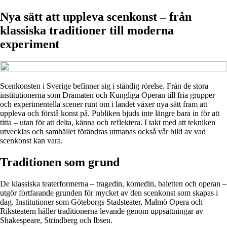
Nya sätt att uppleva scenkonst – från
klassiska traditioner till moderna
experiment
Scenkonsten i Sverige befinner sig i ständig rörelse. Från de stora
institutionerna som Dramaten och Kungliga Operan till fria grupper
och experimentella scener runt om i landet växer nya sätt fram att
uppleva och förstå konst på. Publiken bjuds inte längre bara in för att
titta – utan för att delta, känna och reflektera. I takt med att tekniken
utvecklas och samhället förändras utmanas också vår bild av vad
scenkonst kan vara.
Traditionen som grund
De klassiska teaterformerna – tragedin, komedin, baletten och operan –
utgör fortfarande grunden för mycket av den scenkonst som skapas i
dag. Institutioner som Göteborgs Stadsteater, Malmö Opera och
Riksteatern håller traditionerna levande genom uppsättningar av
Shakespeare, Strindberg och Ibsen.