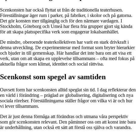
Scenkonsten har också flyttat ut från de traditionella teaterhusen.
Föreställningar äger rum i parker, på fabriker, i skolor och på gatorna.
Det gör konsten mer tillgänglig och för den närmare vardagen. I
Stockholm, Göteborg och Umeå har flera fria grupper gjort sig kända
för att skapa platsspecifika verk som engagerar lokalsamhället.
De mindre, oberoende teaterkollektiven har varit en stark drivkraft i
denna utveckling. De experimenterar med format som bryter hierarkier
och bjuder in till gemenskap. Här handlar det inte bara om att visa ett
verk, utan om att skapa en upplevelse tillsammans – ofta med fokus på
aktuella frågor som klimat, identitet och social rättvisa.
Scenkonst som spegel av samtiden
Oavsett form har scenkonsten alltid speglat sin tid. I dag reflekterar den
en värld i förändring – präglad av globalisering, digitalisering och nya
sociala rörelser. Föreställningarna ställer frågor om vilka vi är och hur
vi lever tillsammans.
Det är just denna förmåga att förändras och utmana våra perspektiv
som gör scenkonsten relevant. Den påminner oss om att konst inte bara
är underhållning, utan också ett sätt att förstå oss själva och varandra.