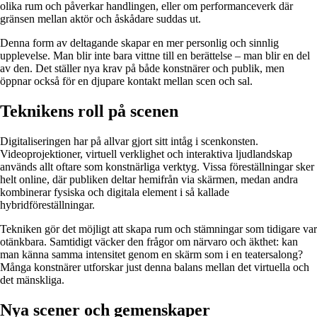
olika rum och påverkar handlingen, eller om performanceverk där
gränsen mellan aktör och åskådare suddas ut.
Denna form av deltagande skapar en mer personlig och sinnlig
upplevelse. Man blir inte bara vittne till en berättelse – man blir en del
av den. Det ställer nya krav på både konstnärer och publik, men
öppnar också för en djupare kontakt mellan scen och sal.
Teknikens roll på scenen
Digitaliseringen har på allvar gjort sitt intåg i scenkonsten.
Videoprojektioner, virtuell verklighet och interaktiva ljudlandskap
används allt oftare som konstnärliga verktyg. Vissa föreställningar sker
helt online, där publiken deltar hemifrån via skärmen, medan andra
kombinerar fysiska och digitala element i så kallade
hybridföreställningar.
Tekniken gör det möjligt att skapa rum och stämningar som tidigare var
otänkbara. Samtidigt väcker den frågor om närvaro och äkthet: kan
man känna samma intensitet genom en skärm som i en teatersalong?
Många konstnärer utforskar just denna balans mellan det virtuella och
det mänskliga.
Nya scener och gemenskaper