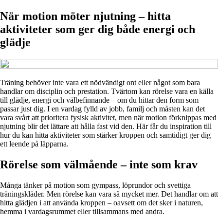
När motion möter njutning – hitta
aktiviteter som ger dig både energi och
glädje
Träning behöver inte vara ett nödvändigt ont eller något som bara
handlar om disciplin och prestation. Tvärtom kan rörelse vara en källa
till glädje, energi och välbefinnande – om du hittar den form som
passar just dig. I en vardag fylld av jobb, familj och måsten kan det
vara svårt att prioritera fysisk aktivitet, men när motion förknippas med
njutning blir det lättare att hålla fast vid den. Här får du inspiration till
hur du kan hitta aktiviteter som stärker kroppen och samtidigt ger dig
ett leende på läpparna.
Rörelse som välmående – inte som krav
Många tänker på motion som gympass, löprundor och svettiga
träningskläder. Men rörelse kan vara så mycket mer. Det handlar om att
hitta glädjen i att använda kroppen – oavsett om det sker i naturen,
hemma i vardagsrummet eller tillsammans med andra.