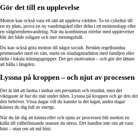
Gör det till en upplevelse
Motion kan också vara ett sätt att uppleva världen. Ta en cykeltur till
en ny plats, prova en ny vandringsled eller delta i ett motionslopp eller
en välgörenhetsvandring. När du kombinerar rörelse med upplevelser
blir det både roligare och mer meningsfullt.
Du kan också göra motion till något socialt. Bestäm regelbundna
promenader med en vän, starta en söndagstradition med familjen eller
delta i lokala träningsgrupper. Det ger motivation – och gör det lättare
att hålla i längden.
Lyssna på kroppen – och njut av processen
Det är lätt att fastna i tankar om prestation och resultat, men det
viktigaste är hur du mår under tiden. Lyssna på kroppen och ge den det
den behöver. Vissa dagar vill du kanske ta det lugnt, andra dagar
känner du dig full av energi.
När du lär dig att känna efter och njuta av processen blir motion en
källa till välbefinnande snarare än stress. Det handlar inte om att vara
bäst – utan om att må bäst.