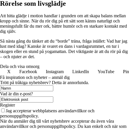
Rörelse som livsglädje
Att hitta glädje i motion handlar i grunden om att skapa balans mellan
kropp och sinne. När du rör dig på ett sätt som känns naturligt och
meningsfullt får du mer ork, bättre humör och en starkare kontakt med
dig själv.
Så nästa gång du tänker att du “borde” träna, fråga istället: Vad har jag
lust med idag? Kanske är svaret en dans i vardagsrummet, en tur i
skogen eller en stund på yogamattan. Det viktigaste är att du rör på dig
– och njuter av det.
Dela och visa omsorg
X
Facebook
Instagram
LinkedIn
YouTube
Pin
Få inspiration och nyheter – anmäl dig
Trött på tråkiga nyhetsbrev? Detta är annorlunda.
Vad är din e-post?
Register
Jag accepterar webbplatsens användarvillkor och
personuppgiftspolicy.
När du anmäler dig till vårt nyhetsbrev accepterar du även våra
användarvillkor och personuppgiftspolicy. Du kan enkelt och när som