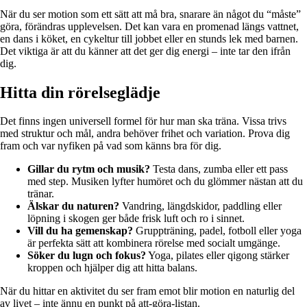
När du ser motion som ett sätt att må bra, snarare än något du “måste”
göra, förändras upplevelsen. Det kan vara en promenad längs vattnet,
en dans i köket, en cykeltur till jobbet eller en stunds lek med barnen.
Det viktiga är att du känner att det ger dig energi – inte tar den ifrån
dig.
Hitta din rörelseglädje
Det finns ingen universell formel för hur man ska träna. Vissa trivs
med struktur och mål, andra behöver frihet och variation. Prova dig
fram och var nyfiken på vad som känns bra för dig.
Gillar du rytm och musik?
Testa dans, zumba eller ett pass
med step. Musiken lyfter humöret och du glömmer nästan att du
tränar.
Älskar du naturen?
Vandring, längdskidor, paddling eller
löpning i skogen ger både frisk luft och ro i sinnet.
Vill du ha gemenskap?
Gruppträning, padel, fotboll eller yoga
är perfekta sätt att kombinera rörelse med socialt umgänge.
Söker du lugn och fokus?
Yoga, pilates eller qigong stärker
kroppen och hjälper dig att hitta balans.
När du hittar en aktivitet du ser fram emot blir motion en naturlig del
av livet – inte ännu en punkt på att-göra-listan.