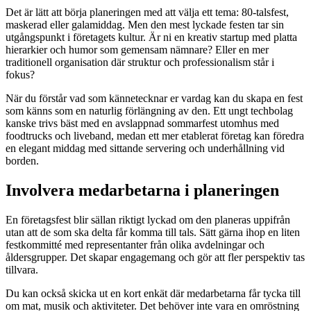
Det är lätt att börja planeringen med att välja ett tema: 80-talsfest,
maskerad eller galamiddag. Men den mest lyckade festen tar sin
utgångspunkt i företagets kultur. Är ni en kreativ startup med platta
hierarkier och humor som gemensam nämnare? Eller en mer
traditionell organisation där struktur och professionalism står i
fokus?
När du förstår vad som kännetecknar er vardag kan du skapa en fest
som känns som en naturlig förlängning av den. Ett ungt techbolag
kanske trivs bäst med en avslappnad sommarfest utomhus med
foodtrucks och liveband, medan ett mer etablerat företag kan föredra
en elegant middag med sittande servering och underhållning vid
borden.
Involvera medarbetarna i planeringen
En företagsfest blir sällan riktigt lyckad om den planeras uppifrån
utan att de som ska delta får komma till tals. Sätt gärna ihop en liten
festkommitté med representanter från olika avdelningar och
åldersgrupper. Det skapar engagemang och gör att fler perspektiv tas
tillvara.
Du kan också skicka ut en kort enkät där medarbetarna får tycka till
om mat, musik och aktiviteter. Det behöver inte vara en omröstning