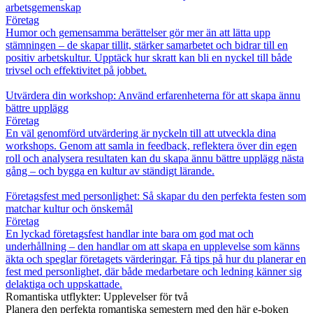
arbetsgemenskap
Företag
Humor och gemensamma berättelser gör mer än att lätta upp
stämningen – de skapar tillit, stärker samarbetet och bidrar till en
positiv arbetskultur. Upptäck hur skratt kan bli en nyckel till både
trivsel och effektivitet på jobbet.
Utvärdera din workshop: Använd erfarenheterna för att skapa ännu
bättre upplägg
Företag
En väl genomförd utvärdering är nyckeln till att utveckla dina
workshops. Genom att samla in feedback, reflektera över din egen
roll och analysera resultaten kan du skapa ännu bättre upplägg nästa
gång – och bygga en kultur av ständigt lärande.
Företagsfest med personlighet: Så skapar du den perfekta festen som
matchar kultur och önskemål
Företag
En lyckad företagsfest handlar inte bara om god mat och
underhållning – den handlar om att skapa en upplevelse som känns
äkta och speglar företagets värderingar. Få tips på hur du planerar en
fest med personlighet, där både medarbetare och ledning känner sig
delaktiga och uppskattade.
Romantiska utflykter: Upplevelser för två
Planera den perfekta romantiska semestern med den här e-boken