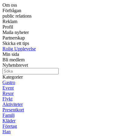
Om oss
Förfrågan
public relations
Reklam
Profil
Maila nyheter
Partnerskap
Skicka ett tips
Rolig Upplevelse
Min sida
Bli medlem
Nyhetsbrevet
Kategorier
Gastro
Event
Resor
Flykt
Aktiviteter
Presentkort
Familj
Kläder
Företag
Han