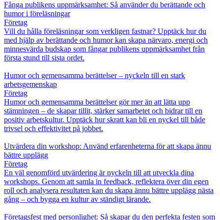
Fånga publikens uppmärksamhet: Så använder du berättande och
humor i föreläsningar
Företag
Vill du hålla föreläsningar som verkligen fastnar? Upptäck hur du
med hjälp av berättande och humor kan skapa närvaro, energi och
minnesvärda budskap som fångar publikens uppmärksamhet från
första stund till sista ordet.
Humor och gemensamma berättelser – nyckeln till en stark
arbetsgemenskap
Företag
Humor och gemensamma berättelser gör mer än att lätta upp
stämningen – de skapar tillit, stärker samarbetet och bidrar till en
positiv arbetskultur. Upptäck hur skratt kan bli en nyckel till både
trivsel och effektivitet på jobbet.
Utvärdera din workshop: Använd erfarenheterna för att skapa ännu
bättre upplägg
Företag
En väl genomförd utvärdering är nyckeln till att utveckla dina
workshops. Genom att samla in feedback, reflektera över din egen
roll och analysera resultaten kan du skapa ännu bättre upplägg nästa
gång – och bygga en kultur av ständigt lärande.
Företagsfest med personlighet: Så skapar du den perfekta festen som