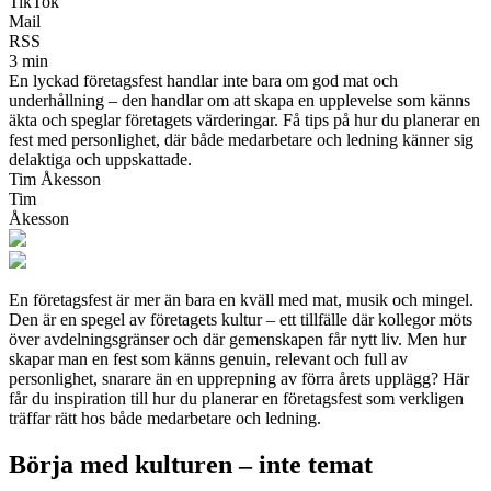
TikTok
Mail
RSS
3 min
En lyckad företagsfest handlar inte bara om god mat och
underhållning – den handlar om att skapa en upplevelse som känns
äkta och speglar företagets värderingar. Få tips på hur du planerar en
fest med personlighet, där både medarbetare och ledning känner sig
delaktiga och uppskattade.
Tim Åkesson
Tim
Åkesson
En företagsfest är mer än bara en kväll med mat, musik och mingel.
Den är en spegel av företagets kultur – ett tillfälle där kollegor möts
över avdelningsgränser och där gemenskapen får nytt liv. Men hur
skapar man en fest som känns genuin, relevant och full av
personlighet, snarare än en upprepning av förra årets upplägg? Här
får du inspiration till hur du planerar en företagsfest som verkligen
träffar rätt hos både medarbetare och ledning.
Börja med kulturen – inte temat