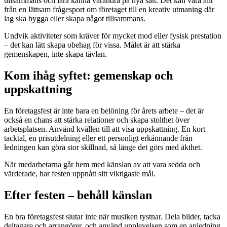
tillsammans och lära känna varandra på nya sätt. Det kan vara allt
från en lättsam frågesport om företaget till en kreativ utmaning där
lag ska bygga eller skapa något tillsammans.
Undvik aktiviteter som kräver för mycket mod eller fysisk prestation
– det kan lätt skapa obehag för vissa. Målet är att stärka
gemenskapen, inte skapa tävlan.
Kom ihåg syftet: gemenskap och
uppskattning
En företagsfest är inte bara en belöning för årets arbete – det är
också en chans att stärka relationer och skapa stolthet över
arbetsplatsen. Använd kvällen till att visa uppskattning. En kort
tacktal, en prisutdelning eller ett personligt erkännande från
ledningen kan göra stor skillnad, så länge det görs med äkthet.
När medarbetarna går hem med känslan av att vara sedda och
värderade, har festen uppnått sitt viktigaste mål.
Efter festen – behåll känslan
En bra företagsfest slutar inte när musiken tystnar. Dela bilder, tacka
deltagare och arrangörer, och använd upplevelsen som en anledning