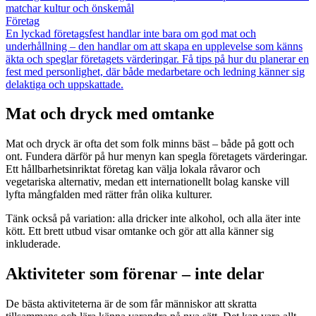
matchar kultur och önskemål
Företag
En lyckad företagsfest handlar inte bara om god mat och
underhållning – den handlar om att skapa en upplevelse som känns
äkta och speglar företagets värderingar. Få tips på hur du planerar en
fest med personlighet, där både medarbetare och ledning känner sig
delaktiga och uppskattade.
Mat och dryck med omtanke
Mat och dryck är ofta det som folk minns bäst – både på gott och
ont. Fundera därför på hur menyn kan spegla företagets värderingar.
Ett hållbarhetsinriktat företag kan välja lokala råvaror och
vegetariska alternativ, medan ett internationellt bolag kanske vill
lyfta mångfalden med rätter från olika kulturer.
Tänk också på variation: alla dricker inte alkohol, och alla äter inte
kött. Ett brett utbud visar omtanke och gör att alla känner sig
inkluderade.
Aktiviteter som förenar – inte delar
De bästa aktiviteterna är de som får människor att skratta