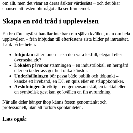
om allt, men det visar att deras åsikter värdesätts – och det ökar
chansen att festen blir något alla ser fram emot.
Skapa en röd tråd i upplevelsen
En bra företagsfest handlar inte bara om själva kvällen, utan om hela
upplevelsen – från inbjudan till efterfestens sista bilder på intranätet.
Tänk på helheten:
Inbjudan
sätter tonen – ska den vara lekfull, elegant eller
överraskande?
Lokalen
påverkar stämningen – en industrilokal, en herrgård
eller en takterrass ger helt olika känslor.
Underhållningen
bör passa både publik och tidpunkt –
kanske ett liveband, en DJ, en quiz eller en ståuppkomiker.
Avslutningen
är viktig – en gemensam skål, en tacktal eller
en symbolisk gest kan ge kvällen en fin avrundning.
När alla delar hänger ihop känns festen genomtänkt och
professionell, utan att förlora spontaniteten.
Læs også: