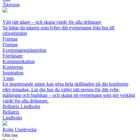
Åkesson
Välj rätt talare – och skapa värde för alla deltagare
Så hittar du talaren som lyfter ditt evenemang från bra till
oförglömligt
Företag
Företag
Evenemangsplanering
Föreläsare
Kommunikation
Konferens
Inspiration
3 min
En inspirerande talare kan göra hela skillnaden på din konferens
eller temadag. Lär dig hur du väljer rätt person för ditt syfte,
målgrupp och budskap – och skapa ett evenemang som ger verkligt
värde för alla deltagare.
Bellatrix Lindholm
Bellatrix
Lindholm
Rolig Upplevelse
Om oss