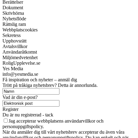
Berättelser
Dokument
Skrivhörna
Nyhetsflöde
Rättslig ram
Webbplatscookies
Sekretess
Upphovsrätt
Avtalsvillkor
Användaråtkomst
Miljömedvetenhet
RoligUpplevelse.se
Yes Media
info@yesmedia.se
Få inspiration och nyheter – anmäl dig
Trött på tråkiga nyhetsbrev? Detta är annorlunda.
Vad är din e-post?
Register
Du är nu registrerad - tack
Jag accepterar webbplatsens användarvillkor och
personuppgiftspolicy.
När du anmäler dig till vårt nyhetsbrev accepterar du även våra
användarvillkor och personuppgiftspolicy. Du kan enkelt och när