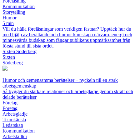
Föreläsning
Kommunikation
Storytelling
Humor
5 min
Vill du hålla föreläsningar som verkligen fastnar? Upptäck hur du
med hjälp av berättande och humor kan skapa närvaro, energi och
minnesvärda budskap som fångar publikens uppmärksamhet från
första stund till sista ordet.
Sixten Söderberg
Sixten
Söderberg
Humor och gemensamma berättelser – nyckeln till en stark
arbetsgemenskap
Så bygger du starkare relationer och arbetsglädje genom skratt och
delade berättelser
Företag
Företag
Arbetsglädje
Teamkänsla
Ledarskap
Kommunikation
Arbetskultur